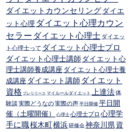
ダイエットカウンセリング
ダイエ
ダイエット心理カウン
ット心理
セラー
ダイエット心理士
ダイエッ
ダイエット心理士プロ
ト心理士って
ダイエット心理士講師
ダイエット心
理士講師養成講座
ダイエット心理士養
ダイエット
ダイエット講師
成講座
資格
上達法
体
マイルールダイエット
プレリリース
平日開
験談
実際どうなの
実際の声
平日開催
心理学
催（土曜開催）
心理士プロ
心理士
手に職
桜木町
横浜
神奈川県
資
研修会