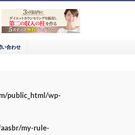
問い合わせ
om/public_html/wp-
aasbr/my-rule-