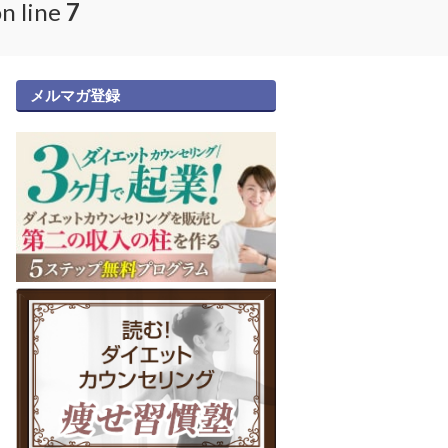
n line
7
メルマガ登録