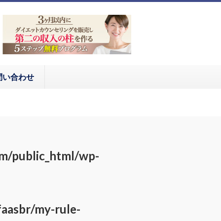
問い合わせ
om/public_html/wp-
aasbr/my-rule-