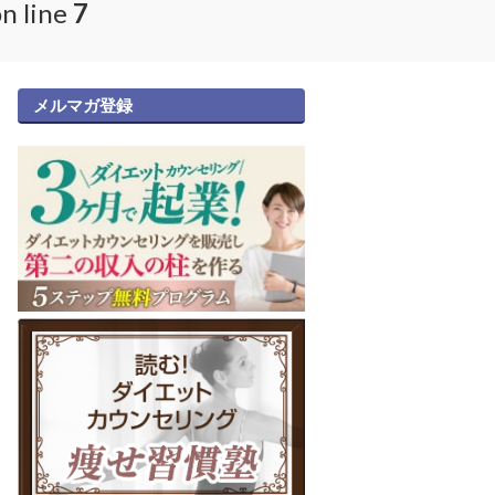
n line
7
メルマガ登録